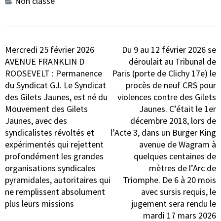
Non classé
Navigation
Mercredi 25 février 2026
Du 9 au 12 février 2026 se
de
AVENUE FRANKLIN D
déroulait au Tribunal de
l’article
ROOSEVELT : Permanence
Paris (porte de Clichy 17e) le
du Syndicat GJ. Le Syndicat
procès de neuf CRS pour
des Gilets Jaunes, est né du
violences contre des Gilets
Mouvement des Gilets
Jaunes. C’était le 1er
Jaunes, avec des
décembre 2018, lors de
syndicalistes révoltés et
l’Acte 3, dans un Burger King
expérimentés qui rejettent
avenue de Wagram à
profondément les grandes
quelques centaines de
organisations syndicales
mètres de l’Arc de
pyramidales, autoritaires qui
Triomphe. De 6 à 20 mois
ne remplissent absolument
avec sursis requis, le
plus leurs missions
jugement sera rendu le
mardi 17 mars 2026