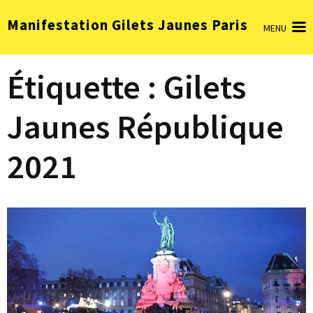
Aller
Manifestation Gilets Jaunes Paris
au
MENU
contenu
(Pressez
Étiquette :
Gilets
Entrée)
Jaunes République
2021