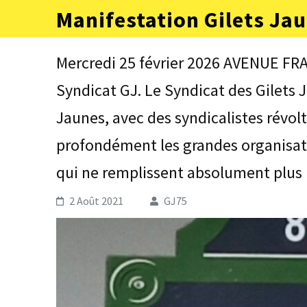
Aller
Manifestation Gilets Jau
au
contenu
(Pressez
Mercredi 25 février 2026 AVENUE F
Entrée)
Syndicat GJ. Le Syndicat des Gilets
Jaunes, avec des syndicalistes révol
profondément les grandes organisati
qui ne remplissent absolument plus 
2 Août 2021
GJ75