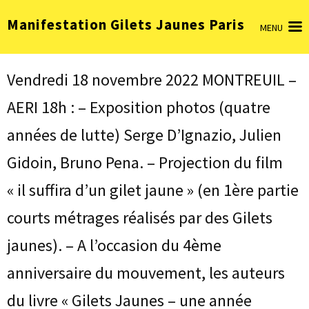
Aller
Manifestation Gilets Jaunes Paris
au
MENU
contenu
(Pressez
Entrée)
Vendredi 18 novembre 2022 MONTREUIL –
AERI 18h : – Exposition photos (quatre
années de lutte) Serge D’Ignazio, Julien
Gidoin, Bruno Pena. – Projection du film
« il suffira d’un gilet jaune » (en 1ère partie
courts métrages réalisés par des Gilets
jaunes). – A l’occasion du 4ème
anniversaire du mouvement, les auteurs
du livre « Gilets Jaunes – une année