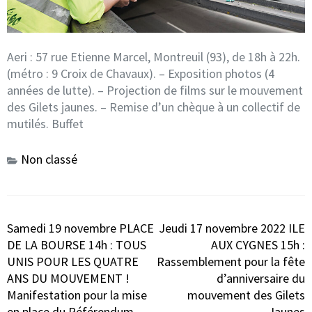
Aeri : 57 rue Etienne Marcel, Montreuil (93), de 18h à 22h.
(métro : 9 Croix de Chavaux). – Exposition photos (4
années de lutte). – Projection de films sur le mouvement
des Gilets jaunes. – Remise d’un chèque à un collectif de
mutilés. Buffet
Non classé
Navigation
Samedi 19 novembre PLACE
Jeudi 17 novembre 2022 ILE
de
DE LA BOURSE 14h : TOUS
AUX CYGNES 15h :
l’article
UNIS POUR LES QUATRE
Rassemblement pour la fête
ANS DU MOUVEMENT !
d’anniversaire du
Manifestation pour la mise
mouvement des Gilets
en place du Référendum
Jaunes