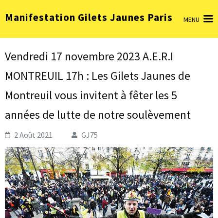
Aller
Manifestation Gilets Jaunes Paris
au
MENU
contenu
(Pressez
Entrée)
Vendredi 17 novembre 2023 A.E.R.I
MONTREUIL 17h : Les Gilets Jaunes de
Montreuil vous invitent à fêter les 5
années de lutte de notre soulèvement
2 Août 2021
GJ75