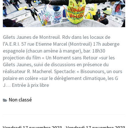
Gilets Jaunes de Montreuil. Rdv dans les locaux de
l’A.E.R.I. 57 rue Etienne Marcel (Montreuil) 17h auberge
espagnole (chacun amène à manger), bar. 18h30
projection du film « Un Moment sans Retour »sur les
Gilets Jaunes, suivi de discussions en présence du
réalisateur R. Macherel. Spectacle: « Bisounours, un ours
polaire en colère »sur le dérèglement climatique, les G
J… Entrée à prix libre
Non classé
Navigation
Vendredi 17 novembre 2023
Vendredi 17 novembre 2023