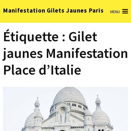
Aller
Manifestation Gilets Jaunes Paris
au
MENU
contenu
(Pressez
Étiquette :
Gilet
Entrée)
jaunes Manifestation
Place d’Italie