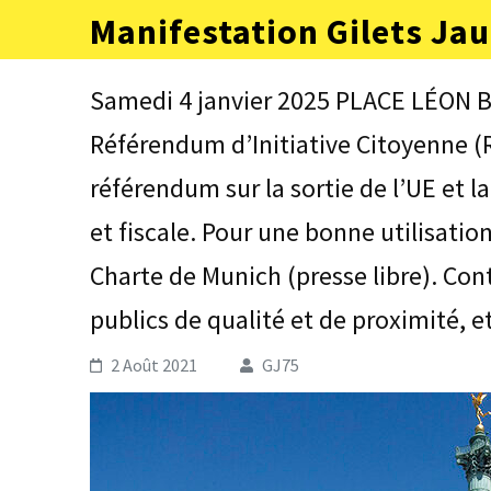
Aller
Manifestation Gilets Jau
au
contenu
(Pressez
Samedi 4 janvier 2025 PLACE LÉON B
Entrée)
Référendum d’Initiative Citoyenne (R
référendum sur la sortie de l’UE et la
et fiscale. Pour une bonne utilisation
Charte de Munich (presse libre). Cont
publics de qualité et de proximité, e
2 Août 2021
GJ75