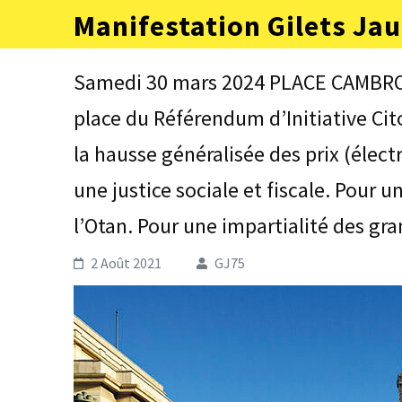
Aller
Manifestation Gilets Jau
au
contenu
(Pressez
Samedi 30 mars 2024 PLACE CAMBRON
Entrée)
place du Référendum d’Initiative Cit
la hausse généralisée des prix (élect
une justice sociale et fiscale. Pour u
l’Otan. Pour une impartialité des gra
2 Août 2021
GJ75