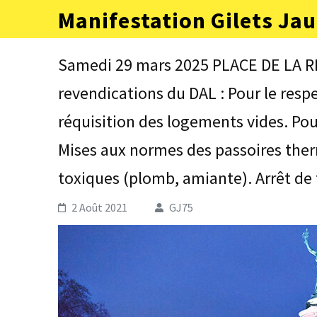
Aller
Manifestation Gilets Jau
au
contenu
(Pressez
Samedi 29 mars 2025 PLACE DE LA R
Entrée)
revendications du DAL : Pour le respec
réquisition des logements vides. Pour
Mises aux normes des passoires the
toxiques (plomb, amiante). Arrêt de
2 Août 2021
GJ75