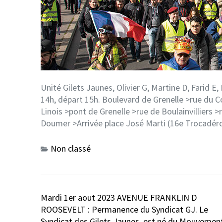
Unité Gilets Jaunes, Olivier G, Martine D, Farid 
14h, départ 15h. Boulevard de Grenelle >rue du 
Linois >pont de Grenelle >rue de Boulainvilliers
Doumer >Arrivée place José Marti (16e Trocadéro
Non classé
Navigation
Mardi 1er aout 2023 AVENUE FRANKLIN D
de
ROOSEVELT : Permanence du Syndicat GJ. Le
l’article
Syndicat des Gilets Jaunes, est né du Mouvemen