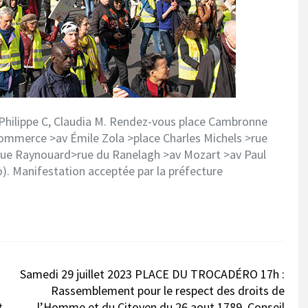
E, Philippe C, Claudia M. Rendez-vous place Cambronne
Commerce >av Émile Zola >place Charles Michels >rue
 >rue Raynouard>rue du Ranelagh >av Mozart >av Paul
). Manifestation acceptée par la préfecture
Samedi 29 juillet 2023 PLACE DU TROCADÉRO 17h :
Rassemblement pour le respect des droits de
t
l’Homme et du Citoyen du 26 aout 1789. Conseil