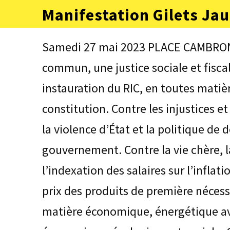
Aller
Manifestation Gilets Jau
au
contenu
(Pressez
Samedi 27 mai 2023 PLACE CAMBRONN
Entrée)
commun, une justice sociale et fisca
instauration du RIC, en toutes matièr
constitution. Contre les injustices et 
la violence d’État et la politique de
gouvernement. Contre la vie chère, la
l’indexation des salaires sur l’infla
prix des produits de première nécessi
matière économique, énergétique av