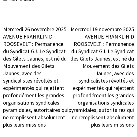
Navigation
Mercredi 26 novembre 2025
Mercredi 19 novembre 2025
de
AVENUE FRANKLIN D
AVENUE FRANKLIN D
l’article
ROOSEVELT : Permanence
ROOSEVELT : Permanence
du Syndicat GJ. Le Syndicat
du Syndicat GJ. Le Syndicat
des Gilets Jaunes, est né du
des Gilets Jaunes, est né du
Mouvement des Gilets
Mouvement des Gilets
Jaunes, avec des
Jaunes, avec des
syndicalistes révoltés et
syndicalistes révoltés et
expérimentés qui rejettent
expérimentés qui rejettent
profondément les grandes
profondément les grandes
organisations syndicales
organisations syndicales
pyramidales, autoritaires qui
pyramidales, autoritaires qui
ne remplissent absolument
ne remplissent absolument
plus leurs missions
plus leurs missions