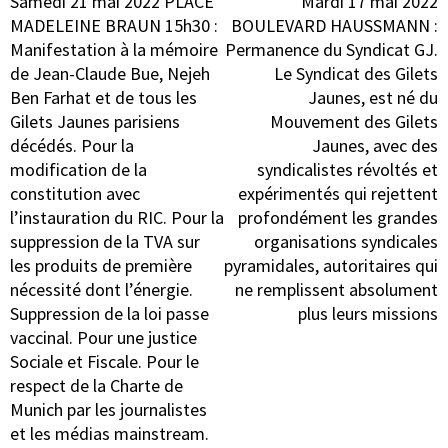
Navigation
Samedi 21 mai 2022 PLACE
Mardi 17 mai 2022
de
MADELEINE BRAUN 15h30 :
BOULEVARD HAUSSMANN :
l’article
Manifestation à la mémoire
Permanence du Syndicat GJ.
de Jean-Claude Bue, Nejeh
Le Syndicat des Gilets
Ben Farhat et de tous les
Jaunes, est né du
Gilets Jaunes parisiens
Mouvement des Gilets
décédés. Pour la
Jaunes, avec des
modification de la
syndicalistes révoltés et
constitution avec
expérimentés qui rejettent
l’instauration du RIC. Pour la
profondément les grandes
suppression de la TVA sur
organisations syndicales
les produits de première
pyramidales, autoritaires qui
nécessité dont l’énergie.
ne remplissent absolument
Suppression de la loi passe
plus leurs missions
vaccinal. Pour une justice
Sociale et Fiscale. Pour le
respect de la Charte de
Munich par les journalistes
et les médias mainstream.