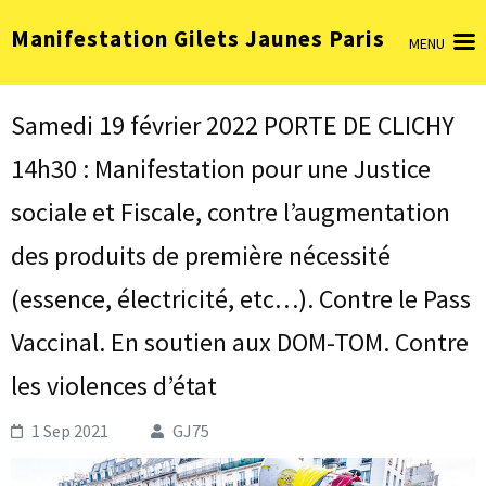
Aller
Manifestation Gilets Jaunes Paris
au
MENU
contenu
(Pressez
Entrée)
Samedi 19 février 2022 PORTE DE CLICHY
14h30 : Manifestation pour une Justice
sociale et Fiscale, contre l’augmentation
des produits de première nécessité
(essence, électricité, etc…). Contre le Pass
Vaccinal. En soutien aux DOM-TOM. Contre
les violences d’état
1 Sep 2021
GJ75