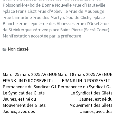
Poissonnière>bd de Bonne Nouvelle >rue d’Hauteville
>place Franz Liszt >rue d’Abbeville >rue de Maubeuge
>rue Lamartine >rue des Martyrs >bd de Clichy >place
Blanche >rue Lepic >rue des Abbesses >rue d’Orsel >rue
de Steinkerque >Arrivée place Saint Pierre (Sacré Coeur).
Manifestation acceptée par la préfecture
Non classé
Navigation
Mardi 25 mars 2025 AVENUE
Mardi 18 mars 2025 AVENUE
de
FRANKLIN D ROOSEVELT :
FRANKLIN D ROOSEVELT :
l’article
Permanence du Syndicat GJ.
Permanence du Syndicat GJ.
Le Syndicat des Gilets
Le Syndicat des Gilets
Jaunes, est né du
Jaunes, est né du
Mouvement des Gilets
Mouvement des Gilets
Jaunes, avec des
Jaunes, avec des