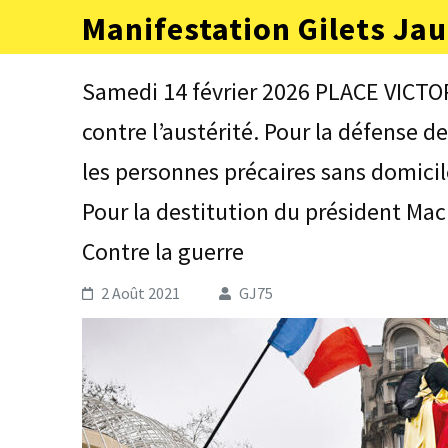
Aller
Manifestation Gilets Jau
au
contenu
(Pressez
Samedi 14 février 2026 PLACE VICTOR
Entrée)
contre l’austérité. Pour la défense 
les personnes précaires sans domicil
Pour la destitution du président Macr
Contre la guerre
2 Août 2021
GJ75