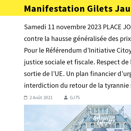
Aller
Manifestation Gilets Jau
au
contenu
(Pressez
Samedi 11 novembre 2023 PLACE JOA
Entrée)
contre la hausse généralisée des prix
Pour le Référendum d’Initiative Cito
justice sociale et fiscale. Respect de
sortie de l’UE. Un plan financier d’u
interdiction du retour de la tyrannie 
2 Août 2021
GJ75