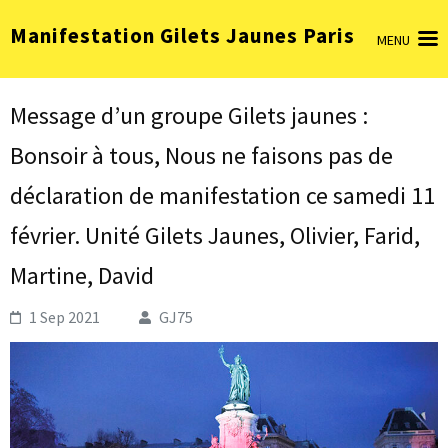
Aller
Manifestation Gilets Jaunes Paris
au
MENU
contenu
(Pressez
Entrée)
Message d’un groupe Gilets jaunes :
Bonsoir à tous, Nous ne faisons pas de
déclaration de manifestation ce samedi 11
février. Unité Gilets Jaunes, Olivier, Farid,
Martine, David
1 Sep 2021
GJ75