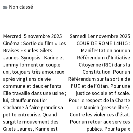
Non classé
Navigation
Mercredi 5 novembre 2025
Samedi 1er novembre 2025
de
Cinéma : Sortie du film « Les
COUR DE ROME 14H15 :
l’article
Braises » sur les Gilets
Manifestation pour un
Jaunes. Synopsis : Karine et
Référendum d’Initiative
Jimmy forment un couple
Citoyenne (RIC) dans la
uni, toujours très amoureux
Constitution. Pour un
après vingt ans de vie
Référendum sur la sortie de
commune et deux enfants.
l’UE et de l’Otan. Pour une
Elle travaille dans une usine ;
justice sociale et fiscale.
lui, chauffeur routier
Pour le respect de la Charte
s’acharne à faire grandir sa
de Munich (presse libre).
petite entreprise. Quand
Contre les violences d’état.
surgit le mouvement des
Pour un retour aux services
Gilets Jaunes, Karine est
publics. Pour la paix