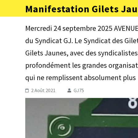
Aller
Manifestation Gilets Jau
au
contenu
(Pressez
Mercredi 24 septembre 2025 AVENU
Entrée)
du Syndicat GJ. Le Syndicat des Gil
Gilets Jaunes, avec des syndicaliste
profondément les grandes organisati
qui ne remplissent absolument plus 
2 Août 2021
GJ75