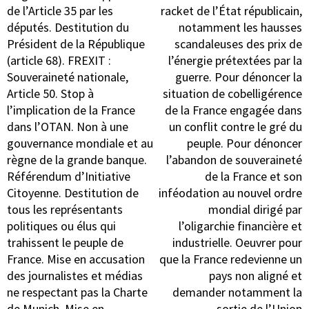
de l’Article 35 par les
racket de l’État républicain,
députés. Destitution du
notamment les hausses
Président de la République
scandaleuses des prix de
(article 68). FREXIT :
l’énergie prétextées par la
Souveraineté nationale,
guerre. Pour dénoncer la
Article 50. Stop à
situation de cobelligérence
l’implication de la France
de la France engagée dans
dans l’OTAN. Non à une
un conflit contre le gré du
gouvernance mondiale et au
peuple. Pour dénoncer
règne de la grande banque.
l’abandon de souveraineté
Référendum d’Initiative
de la France et son
Citoyenne. Destitution de
inféodation au nouvel ordre
tous les représentants
mondial dirigé par
politiques ou élus qui
l’oligarchie financière et
trahissent le peuple de
industrielle. Oeuvrer pour
France. Mise en accusation
que la France redevienne un
des journalistes et médias
pays non aligné et
ne respectant pas la Charte
demander notamment la
de Munich. Mise en
sortie de l’Union