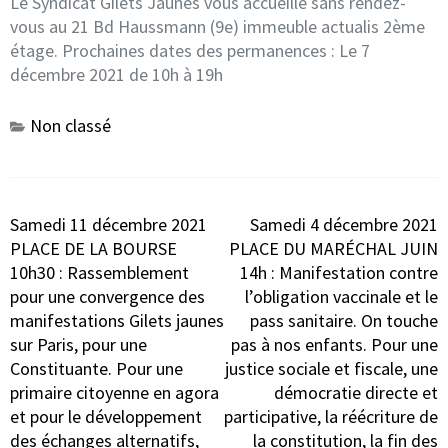
Le Syndicat Gilets Jaunes vous accueille sans rendez-
vous au 21 Bd Haussmann (9e) immeuble actualis 2ème
étage. Prochaines dates des permanences : Le 7
décembre 2021 de 10h à 19h
Non classé
Navigation
Samedi 11 décembre 2021
Samedi 4 décembre 2021
de
PLACE DE LA BOURSE
PLACE DU MARÉCHAL JUIN
l’article
10h30 : Rassemblement
14h : Manifestation contre
pour une convergence des
l’obligation vaccinale et le
manifestations Gilets jaunes
pass sanitaire. On touche
sur Paris, pour une
pas à nos enfants. Pour une
Constituante. Pour une
justice sociale et fiscale, une
primaire citoyenne en agora
démocratie directe et
et pour le développement
participative, la réécriture de
des échanges alternatifs,
la constitution, la fin des