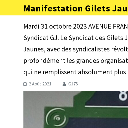
Aller
Manifestation Gilets Jau
au
contenu
(Pressez
Mardi 31 octobre 2023 AVENUE FRA
Entrée)
Syndicat GJ. Le Syndicat des Gilets
Jaunes, avec des syndicalistes révol
profondément les grandes organisati
qui ne remplissent absolument plus 
2 Août 2021
GJ75