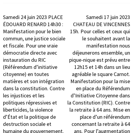
Navigation
Samedi 24 juin 2023 PLACE
Samedi 17 juin 2023
de
ÉDOUARD RENARD 14h30 :
CHATEAU DE VINCENNES
l’article
Manifestation pour le bien
15h. Pour celles et ceux qui
commun, une justice sociale
le souhaitent avant la
et fiscale. Pour une vraie
manifestation nous
démocratie directe avec
déjeunerons ensemble, un
instauration du RIC
pique-nique est prévu entre
(Référendum d’initiative
12h15 et 14h dans un lieu
citoyenne) en toutes
agréable le square Carnot.
matières et son intégration
Manifestation pour la mise
dans la constitution. Contre
en place du Référendum
les injustices et les
d’Initiative Citoyenne dans
politiques répressives et
la Constitution (RIC). Contre
liberticides, la violence
la retraite à 64 ans. Mise en
d’État et la politique de
place d’un référendum
destruction sociale et
concernant la retraite à 64
humaine du gouvernement.
ans. Pour l’augmentation