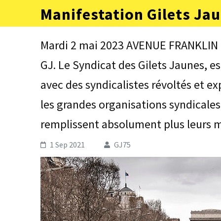
Aller
Manifestation Gilets Jau
au
contenu
(Pressez
Mardi 2 mai 2023 AVENUE FRANKLIN 
Entrée)
GJ. Le Syndicat des Gilets Jaunes, 
avec des syndicalistes révoltés et 
les grandes organisations syndicales
remplissent absolument plus leurs m
1 Sep 2021
GJ75