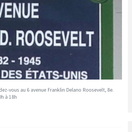
ndez-vous au 6 avenue Franklin Delano Roosevelt, 8e.
0h à 18h