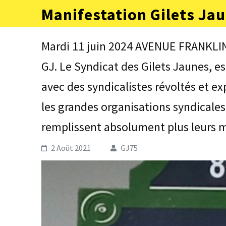
Aller
Manifestation Gilets Jau
au
contenu
(Pressez
Mardi 11 juin 2024 AVENUE FRANKLI
Entrée)
GJ. Le Syndicat des Gilets Jaunes, 
avec des syndicalistes révoltés et 
les grandes organisations syndicales
remplissent absolument plus leurs m
2 Août 2021
GJ75