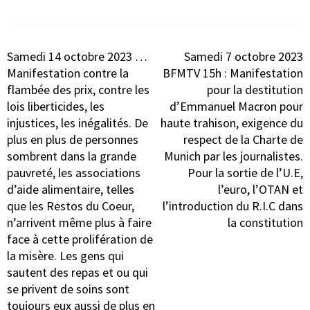
Navigation
Samedi 14 octobre 2023 …
Samedi 7 octobre 2023
de
Manifestation contre la
BFMTV 15h : Manifestation
l’article
flambée des prix, contre les
pour la destitution
lois liberticides, les
d’Emmanuel Macron pour
injustices, les inégalités. De
haute trahison, exigence du
plus en plus de personnes
respect de la Charte de
sombrent dans la grande
Munich par les journalistes.
pauvreté, les associations
Pour la sortie de l’U.E,
d’aide alimentaire, telles
l’euro, l’OTAN et
que les Restos du Coeur,
l’introduction du R.I.C dans
n’arrivent même plus à faire
la constitution
face à cette prolifération de
la misère. Les gens qui
sautent des repas et ou qui
se privent de soins sont
toujours eux aussi de plus en