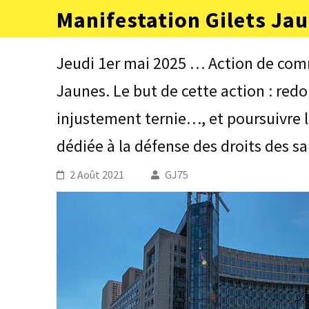
Aller
Manifestation Gilets Jau
au
contenu
(Pressez
Jeudi 1er mai 2025 … Action de com
Entrée)
Jaunes. Le but de cette action : redo
injustement ternie…, et poursuivre 
dédiée à la défense des droits des sa
2 Août 2021
GJ75