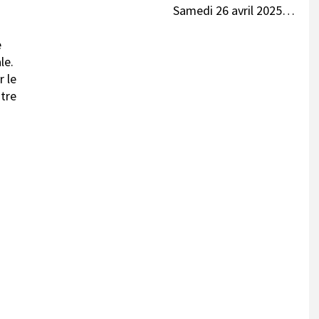
Samedi 26 avril 2025…
e
le.
r le
ntre