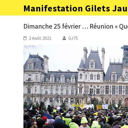
Aller
Manifestation Gilets Jau
au
contenu
(Pressez
Dimanche 25 février … Réunion « Que
Entrée)
2 Août 2021
GJ75