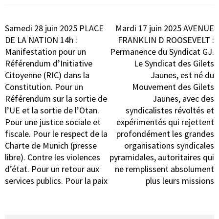
Navigation
Samedi 28 juin 2025 PLACE
Mardi 17 juin 2025 AVENUE
de
DE LA NATION 14h :
FRANKLIN D ROOSEVELT :
l’article
Manifestation pour un
Permanence du Syndicat GJ.
Référendum d’Initiative
Le Syndicat des Gilets
Citoyenne (RIC) dans la
Jaunes, est né du
Constitution. Pour un
Mouvement des Gilets
Référendum sur la sortie de
Jaunes, avec des
l’UE et la sortie de l’Otan.
syndicalistes révoltés et
Pour une justice sociale et
expérimentés qui rejettent
fiscale. Pour le respect de la
profondément les grandes
Charte de Munich (presse
organisations syndicales
libre). Contre les violences
pyramidales, autoritaires qui
d’état. Pour un retour aux
ne remplissent absolument
services publics. Pour la paix
plus leurs missions