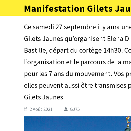
Aller
Manifestation Gilets Jau
au
contenu
(Pressez
Ce samedi 27 septembre il y aura un
Entrée)
Gilets Jaunes qu’organisent Elena D 
Bastille, départ du cortège 14h30. C
l’organisation et le parcours de la
pour les 7 ans du mouvement. Vos pr
elles peuvent aussi être transmises
Gilets Jaunes
2 Août 2021
GJ75