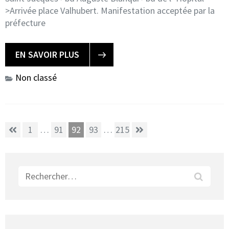
>Arrivée place Valhubert. Manifestation acceptée par la
préfecture
EN SAVOIR PLUS
Non classé
Pagination
Page
Page
Page
Page
Page
1
…
91
92
93
…
215
des
publications
Rechercher :