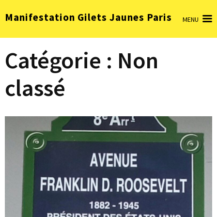
Aller
Manifestation Gilets Jaunes Paris
au
MENU
contenu
(Pressez
Catégorie :
Non
Entrée)
classé